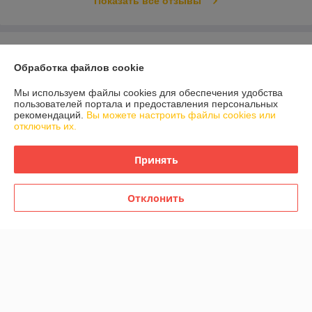
Показать все отзывы
О нас
Обработка файлов cookie
Контакты
Мы используем файлы cookies для обеспечения удобства
пользователей портала и предоставления персональных
Доставка и оплата
рекомендаций.
Вы можете настроить файлы cookies или
отключить их.
График работы
Принять
Полная версия сайта
Отклонить
Политика обработки cookies
Сайт создан на платформе Deal.by