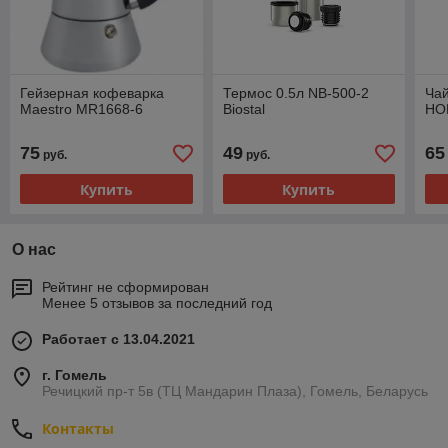
Гейзерная кофеварка
Термос 0.5л NB-500-2
Чай
Maestro MR1668-6
Biostal
HO
75
49
65
руб.
руб.
Купить
Купить
О нас
Рейтинг не сформирован
Менее 5 отзывов за последний год
Работает с 13.04.2021
г. Гомель
Речицкий пр-т 5в (ТЦ Мандарин Плаза), Гомель, Беларусь
Контакты