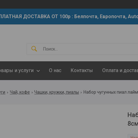
ЛАТНАЯ ДОСТАВКА ОТ 100р : Белпочта, Европочта, Auto
овары и услуги
О нас
Контакты
Оплата и доста
уги
Чай, кофе
Чашки, кружки, пиалы
Набор чугунных пиал лайм
Наб
8см