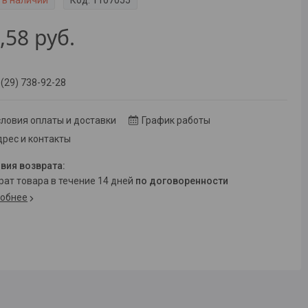
 в наличии
Код:
1107055
,58
руб.
 (29) 738-92-28
ловия оплаты и доставки
График работы
рес и контакты
врат товара в течение 14 дней
по договоренности
обнее