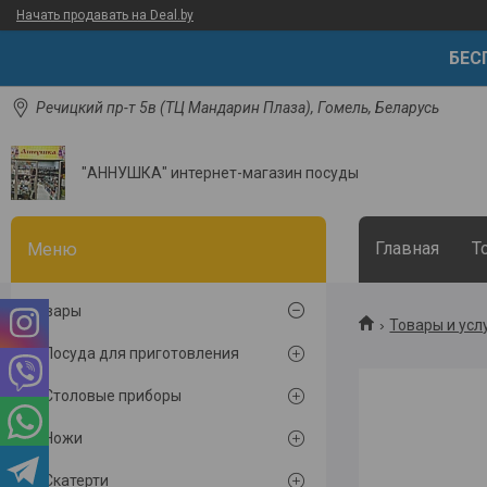
Начать продавать на Deal.by
БЕСП
Речицкий пр-т 5в (ТЦ Мандарин Плаза), Гомель, Беларусь
"АННУШКА" интернет-магазин посуды
Главная
Т
Товары
Товары и усл
Посуда для приготовления
Столовые приборы
Ножи
Скатерти