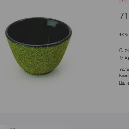
Нет
71
+375
Ус
Ад
воз
Подр