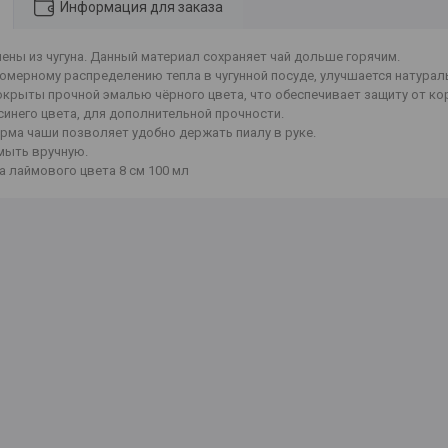
Информация для заказа
ены из чугуна. Данный материал сохраняет чай дольше горячим.
омерному распределению тепла в чугунной посуде, улучшается натурал
окрыты прочной эмалью чёрного цвета, что обеспечивает защиту от ко
синего цвета, для дополнительной прочности.
рма чаши позволяет удобно держать пиалу в руке.
мыть вручную.
ла лаймового цвета 8 см 100 мл