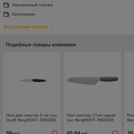
Наложенный платеж
Наличными
Все условия оплаты
Подобные товары компании
Нож для очистки 9 см Leo
Нож сантоку 17см серый
Но
Grafit BergHOFF 3950356
Leo BergHOFF 3950038
Be
59
45,94
35
руб.
руб.