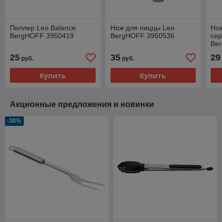
Пиллер Leo Balance
Нож для пиццы Leo
Нож
BergHOFF 3950419
BergHOFF 3950536
сер
Be
25
35
29
руб.
руб.
Купить
Купить
Акционные предложения и новинки
-30%