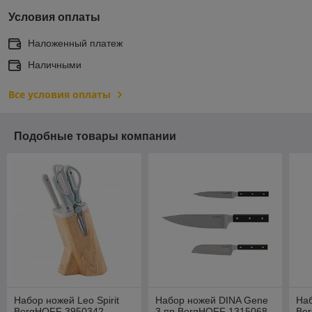
Условия оплаты
Наложенный платеж
Наличными
Все условия оплаты
Подобные товары компании
Набор ножей Leo Spirit
Набор ножей DINA Gene
Наб
BergHOFF 3950342
3 пр BergHOFF 1315068
Be