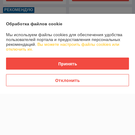
РЕКОМЕНДУЮ
Обработка файлов cookie
Мы используем файлы cookies для обеспечения удобства
пользователей портала и предоставления персональных
рекомендаций.
Вы можете настроить файлы cookies или
отключить их.
Принять
Набор ножей 6пр Darque
Набор ножей 11пр Leo
Отклонить
Zwieger
Legacy BergHOFF 3950370
В наличии
В наличии
494,10
519
549 руб.
руб.
руб.
Купить
Купить