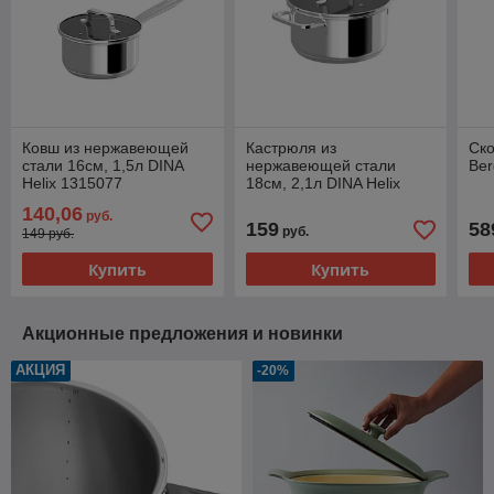
Ковш из нержавеющей
Кастрюля из
Ско
стали 16см, 1,5л DINA
нержавеющей стали
Be
Helix 1315077
18см, 2,1л DINA Helix
1315078
140,06
руб.
159
58
руб.
149 руб.
Купить
Купить
Акционные предложения и новинки
АКЦИЯ
-20%