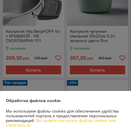
Кастрюля Vita BergHOFF 6л
Кастрюля чугунная
с КРЫШКОЙ - НЕ
овальная 28x22см 5,2л
СКОРОВАРКА !!!!!!
зеленого цвета Ron
BergHOFF
В наличии
В наличии
209,30
367,20
299 руб.
459 руб.
руб.
руб.
Купить
Купить
Топ продаж
-10%
Обработка файлов cookie
Мы используем файлы cookies для обеспечения удобства
пользователей портала и предоставления персональных
рекомендаций.
Вы можете настроить файлы cookies или
отключить их.