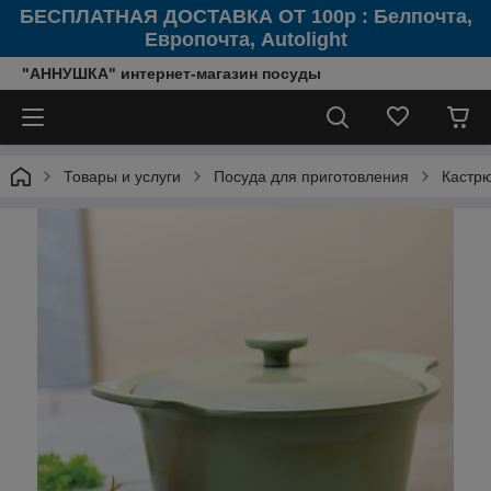
БЕСПЛАТНАЯ ДОСТАВКА ОТ 100р : Белпочта,
Европочта, Autolight
"АННУШКА" интернет-магазин посуды
Товары и услуги
Посуда для приготовления
Кастр