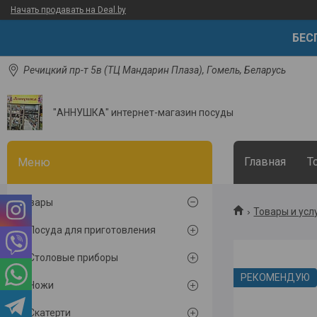
Начать продавать на Deal.by
БЕСП
Речицкий пр-т 5в (ТЦ Мандарин Плаза), Гомель, Беларусь
"АННУШКА" интернет-магазин посуды
Главная
Т
Товары
Товары и усл
Посуда для приготовления
Столовые приборы
РЕКОМЕНДУЮ
Ножи
Скатерти