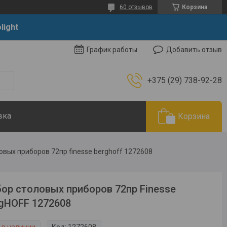
60 отзывов
Корзина
light
Добавить отзыв
График работы
+375 (29) 738-92-28
вка
Корзина
овых приборов 72пр finesse berghoff 1272608
ор столовых приборов 72пр Finesse
gHOFF 1272608