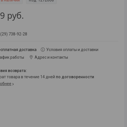
 в наличии
Код:
1272608
99
руб.
 (29) 738-92-28
есплатная доставка
Условия оплаты и доставки
рафик работы
Адрес и контакты
врат товара в течение 14 дней
по договоренности
обнее