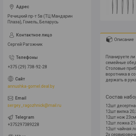
Речицкий пр-т 5в (ТЦ Мандарин
Плаза), Гомель, Беларусь
Описание
Сергей Рагожник
Планируете ли
семейные обед
+375 (29) 738-92-28
Столовые приб
воротника в с
держать в рук
annushka-gomel.deal.by
Состав набо
sergey_ragozhnick@mail.ru
12шт десертна
12шт вилка 20
12шт нож 23см
12шт ложка 21
+375297389228
12шт чайная л
2x сервировоч