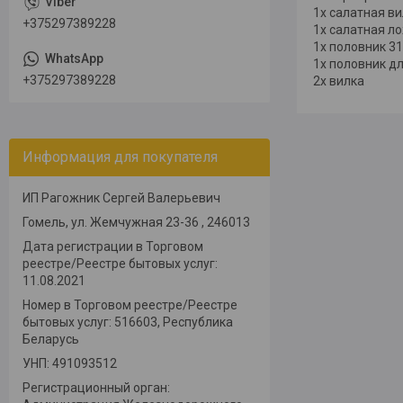
1x салатная в
+375297389228
1x салатная л
1x половник 3
1x половник дл
+375297389228
2x вилка
Информация для покупателя
ИП Рагожник Сергей Валерьевич
Гомель, ул. Жемчужная 23-36 , 246013
Дата регистрации в Торговом
реестре/Реестре бытовых услуг:
11.08.2021
Номер в Торговом реестре/Реестре
бытовых услуг: 516603, Республика
Беларусь
УНП: 491093512
Регистрационный орган: