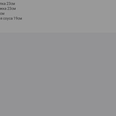
илка 23см
ожка 23см
1см
я соуса 19см