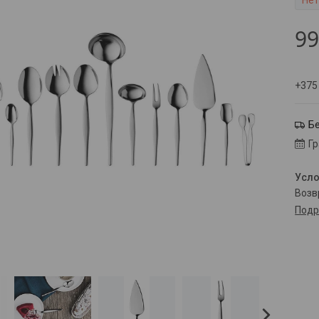
Нет
9
+375
Б
Г
воз
Подр