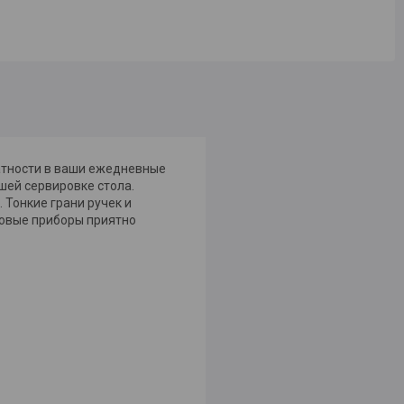
катности в ваши ежедневные
шей сервировке стола.
Тонкие грани ручек и
ловые приборы приятно