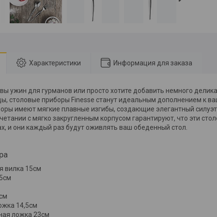
Характеристики
Информация для заказа
 вы ужин для гурманов или просто хотите добавить немного дели
ы, столовые приборы Finesse станут идеальным дополнением к ва
оры имеют мягкие плавные изгибы, создающие элегантный силуэт. 
очетании с мягко закругленным корпусом гарантируют, что эти сто
ах, и они каждый раз будут оживлять ваш обеденный стол.
ра
я вилка 15см
,5см
см
ожка 14,5см
ная ложка 23см