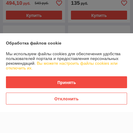
494,10
135
549 руб.
руб.
руб.
Купить
Купить
Обработка файлов cookie
Мы используем файлы cookies для обеспечения удобства
пользователей портала и предоставления персональных
рекомендаций.
Вы можете настроить файлы cookies или
отключить их.
Принять
Набор ножей 11пр Leo
Набор ножей DINA Codon 3
Legacy BergHOFF 3950370
пр BergHOFF 1315106
Отклонить
В наличии
В наличии
499
85
руб.
руб.
Купить
Купить