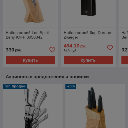
Набор ножей Leo Spirit
Набор ножей 6пр Darque
Наб
BergHOFF 3950342
Zwieger
Be
494,10
руб.
330
32
руб.
549 руб.
Купить
Купить
Акционные предложения и новинки
Топ продаж
-20%