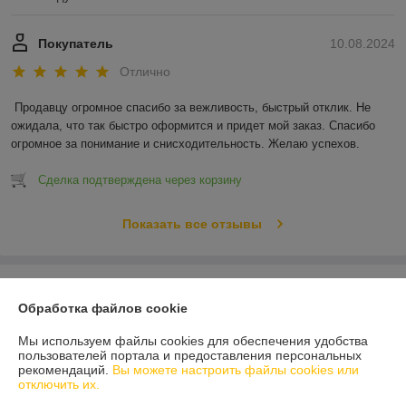
Покупатель
10.08.2024
Отлично
Продавцу огромное спасибо за вежливость, быстрый отклик. Не 
ожидала, что так быстро оформится и придет мой заказ. Спасибо 
огромное за понимание и снисходительность. Желаю успехов.
Сделка подтверждена через корзину
Показать все отзывы
О нас
Обработка файлов cookie
Контакты
Мы используем файлы cookies для обеспечения удобства
пользователей портала и предоставления персональных
рекомендаций.
Вы можете настроить файлы cookies или
Доставка и оплата
отключить их.