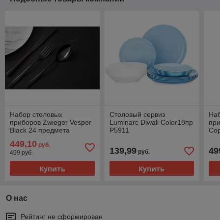
Набор столовых
Столовый сервиз
На
приборов Zwieger Vesper
Luminarc Diwali Color18пр
при
Black 24 предмета
P5911
Cop
449,10
руб.
139,99
49
руб.
499 руб.
Купить
Купить
О нас
Рейтинг не сформирован