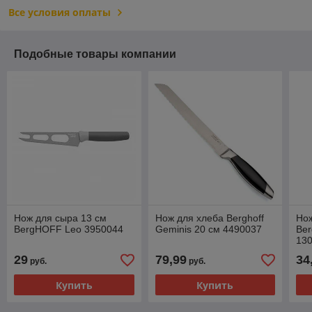
Все условия оплаты
Подобные товары компании
Нож для сыра 13 см
Нож для хлеба Berghoff
Нож
BergHOFF Leo 3950044
Geminis 20 см 4490037
Ber
13
29
79,99
34
руб.
руб.
Купить
Купить