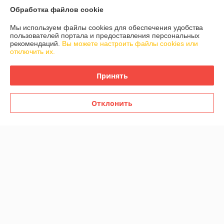
Обработка файлов cookie
Мы используем файлы cookies для обеспечения удобства
пользователей портала и предоставления персональных
рекомендаций.
Вы можете настроить файлы cookies или
отключить их.
Принять
Нож для хлеба Berghoff
Отклонить
Geminis 20 см 4490037
В наличии
79,99
руб.
Купить
О нас
Рейтинг не сформирован
Менее 5 отзывов за последний год