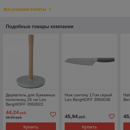
Все условия оплаты
Подобные товары компании
Держатель для бумажных
Нож сантоку 17см серый
Наб
полотенец 26 см Leo
Leo BergHOFF 3950038
Be
BergHOFF 3950022
44,24
руб.
45,94
45
руб.
58,99 руб.
Купить
Купить