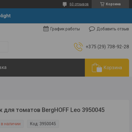
60 отзывов
Корзина
light
Добавить отзыв
График работы
+375 (29) 738-92-28
вка
Корзина
 для томатов BergHOFF Leo 3950045
 в наличии
Код:
3950045