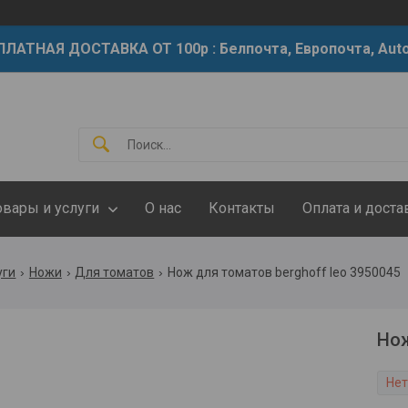
ЛАТНАЯ ДОСТАВКА ОТ 100р : Белпочта, Европочта, Auto
овары и услуги
О нас
Контакты
Оплата и доста
уги
Ножи
Для томатов
Нож для томатов berghoff leo 3950045
Нож
Нет