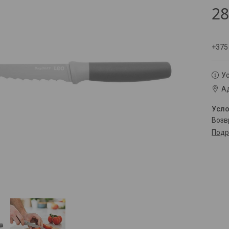
2
+375
Ус
Ад
воз
Подр