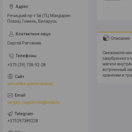
Речицкий пр-т 5в (ТЦ Мандарин
Плаза), Гомель, Беларусь
Описание
Сергей Рагожник
Свежеиспеченн
зазубренного 
мягкое внутре
+375 (29) 738-92-28
встроенный за
хранении и тр
annushka-gomel.deal.by
sergey_ragozhnick@mail.ru
+375297389228