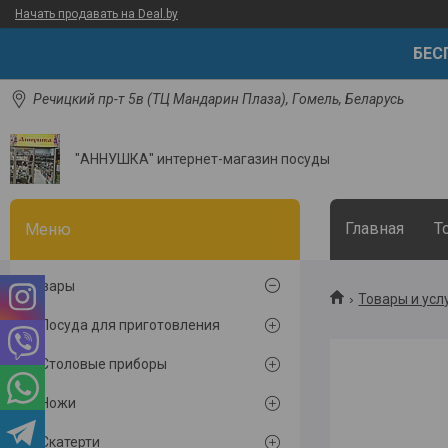
Начать продавать на Deal.by
БЕСП
Речицкий пр-т 5в (ТЦ Мандарин Плаза), Гомель, Беларусь
"АННУШКА" интернет-магазин посуды
Главная
Т
Товары
Товары и усл
Посуда для приготовления
Столовые приборы
Ножи
Скатерти