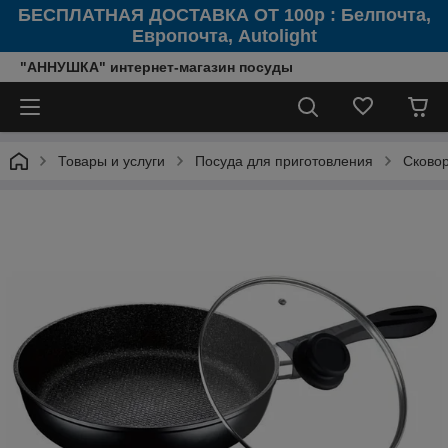
БЕСПЛАТНАЯ ДОСТАВКА ОТ 100р : Белпочта,
Европочта, Autolight
"АННУШКА" интернет-магазин посуды
Товары и услуги
Посуда для приготовления
Сково