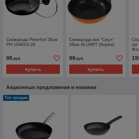
Сковорода Peterhof 26см
Сковорода-вок "Сеул"
Ско
PH-15402S-26
28см ALUART (Корея)
см 
Фл
95
99
15
руб.
руб.
Купить
Купить
Акционные предложения и новинки
Топ продаж