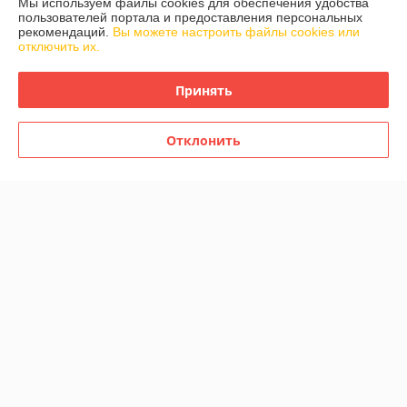
Мы используем файлы cookies для обеспечения удобства
пользователей портала и предоставления персональных
Елена
27.08.2024
рекомендаций.
Вы можете настроить файлы cookies или
отключить их.
Отлично
Принять
Спасибо за оперативную доставку в Могилёв. Товар в отличном 
состоянии! Очень внимательное и вежливое обслуживание! 
Рекомендую
Отклонить
Покупатель
10.08.2024
Отлично
Продавцу огромное спасибо за вежливость, быстрый отклик. Не 
ожидала, что так быстро оформится и придет мой заказ. Спасибо 
огромное за понимание и снисходительность. Желаю успехов.
Сделка подтверждена через корзину
Показать все отзывы