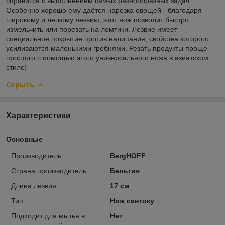
справится с выполнением самых разнообразных задач.
Особенно хорошо ему даётся нарезка овощей - благодаря
широкому и легкому лезвию, этот нож позволит быстро
измельчить или порезать на ломтики. Лезвие имеет
специальное покрытие против налипания, свойства которого
усиливаются маленькими гребнями. Резать продукты проще
простого с помощью этого универсального ножа в азиатском
стиле!
Скрыть
Характеристики
Основные
Производитель
BergHOFF
Страна производитель
Бельгия
Длина лезвия
17 см
Тип
Нож сантоку
Подходит для мытья в
Нет