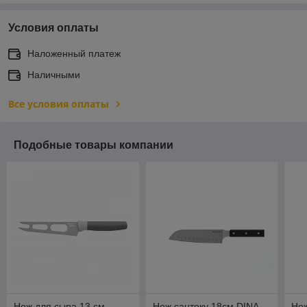
Условия оплаты
Наложенный платеж
Наличными
Все условия оплаты
Подобные товары компании
Нож для сыра 13 см
Нож сантоку 18см DINA
Нож