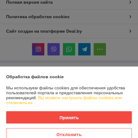
Полная версия сайта
Политика обработки cookies
Сайт создан на платформе Deal.by
Информация для покупателя
Обработка файлов cookie
Индивидуальный предприниматель:
ИП Рагожник Сергей Валерьевич
Гомель, ул. Жемчужная 23-36 , 246013
Мы используем файлы cookies для обеспечения удобства
пользователей портала и предоставления персональных
Регистрационный номер ЕГР: 491093512
рекомендаций.
Вы можете настроить файлы cookies или
отключить их.
УНП: 491093512
Регистрационный орган: Администрация Железнодорожного района
Принять
Дата регистрации компании: 29.04.2013
Отклонить
Местонахождение книги жалоб и предложений: Речицкий пр-т 5в (ТЦ