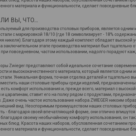
ных блюд. Красота наших наборов, обусловленная сочетанием про
енного материала и функциональности, сделает повседневные б
И ВЫ, ЧТО...
ользуемый для производства столовых приборов, является одним 
тали с маркировкой 18/10 (где 18 символизирует - 18% содержани
я никеля). Благодаря этому каждый комплект обладает высокой 
На заключительном этапе производства материал был тщательно о
 при повседневном, частом использовании, надолго порадуют ка
оры Zwieger представляют собой идеальное сочетание современн
сти и высококачественного материала, который является одним и
тали. Уникальная форма, точная отделка деталей и тщательно в
поместить наши столовые приборы среди изделий, предназначенных
 есть комфорт использования и, прежде всего, материал с высоко
и царапинам, ставит его на полку рядом с продуктами, предназн
. Даже очень частое использование набора ZWIEGER никоим образ
внешний вид. Неоспоримым преимуществом наших столовых прибор
ть - благодаря своей впечатляющей форме, они отлично впишутся 
к, благодаря своему необычайному комфорту использования, он та
ных блюд. Красота наших наборов, обусловленная сочетанием про
енного материала и функциональности, сделает повседневные б