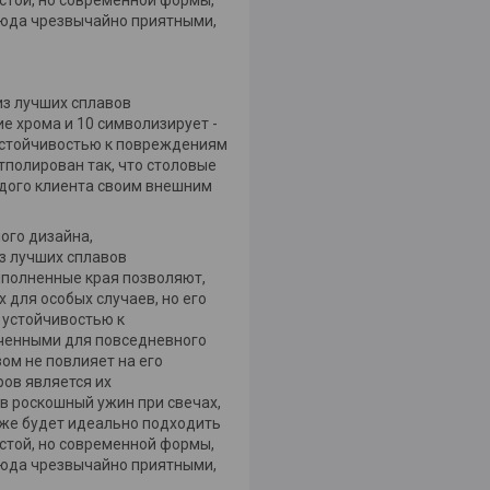
стой, но современной формы,
люда чрезвычайно приятными,
из лучших сплавов
е хрома и 10 символизирует -
устойчивостью к повреждениям
тполирован так, что столовые
ждого клиента своим внешним
ого дизайна,
з лучших сплавов
ыполненные края позволяют,
 для особых случаев, но его
й устойчивостью к
аченными для повседневного
ом не повлияет на его
ов является их
в роскошный ужин при свечах,
кже будет идеально подходить
стой, но современной формы,
люда чрезвычайно приятными,