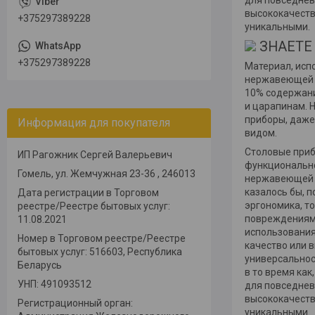
для повседнев
высококачеств
+375297389228
уникальными.
ЗНАЕТЕ Л
+375297389228
Материал, исп
нержавеющей с
10% содержани
и царапинам. 
приборы, даже
Информация для покупателя
видом.
Столовые приб
ИП Рагожник Сергей Валерьевич
функционально
Гомель, ул. Жемчужная 23-36 , 246013
нержавеющей с
казалось бы, 
Дата регистрации в Торговом
эргономика, то
реестре/Реестре бытовых услуг:
повреждениям 
11.08.2021
использования
Номер в Торговом реестре/Реестре
качество или 
бытовых услуг: 516603, Республика
универсальнос
Беларусь
в то время ка
УНП: 491093512
для повседнев
высококачеств
Регистрационный орган:
уникальными.