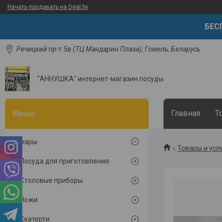
Начать продавать на Deal.by
БЕСП
Речицкий пр-т 5в (ТЦ Мандарин Плаза), Гомель, Беларусь
"АННУШКА" интернет-магазин посуды
Главная
Т
Товары
Товары и усл
Посуда для приготовления
Столовые приборы
Ножи
Скатерти