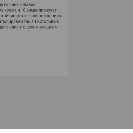
из лучших сплавов
е хрома и 10 символизирует -
устойчивостью к повреждениям
тполирован так, что столовые
ждого клиента своим внешним