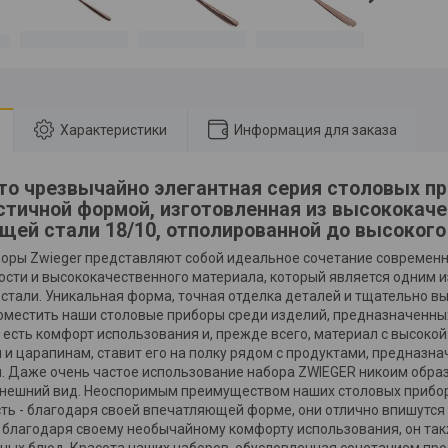
Характеристики
Информация для заказа
это чрезвычайно элегантная серия столовых пр
тичной формой, изготовленная из высококач
ей стали 18/10, отполированной до высокого
оры Zwieger представляют собой идеальное сочетание современн
сти и высококачественного материала, который является одним и
тали. Уникальная форма, точная отделка деталей и тщательно в
поместить наши столовые приборы среди изделий, предназначенных
 есть комфорт использования и, прежде всего, материал с высоко
и царапинам, ставит его на полку рядом с продуктами, предназн
. Даже очень частое использование набора ZWIEGER никоим образ
внешний вид. Неоспоримым преимуществом наших столовых прибор
ть - благодаря своей впечатляющей форме, они отлично впишутся 
к, благодаря своему необычайному комфорту использования, он та