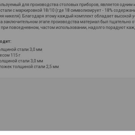
ользуемый для производства столовых приборов, является одним 
тали с маркировкой 18/10 (где 18 символизирует - 18% содержани
я никеля). Благодаря этому каждый комплект обладает высокой 
На заключительном этапе производства материал был тщательно о
 при повседневном, частом использовании, надолго порадуют ка
одит:
олщиной стали 3,0 мм
есом 115 г
олщиной стали 3,0 мм
ложек толщиной стали 2,5 мм