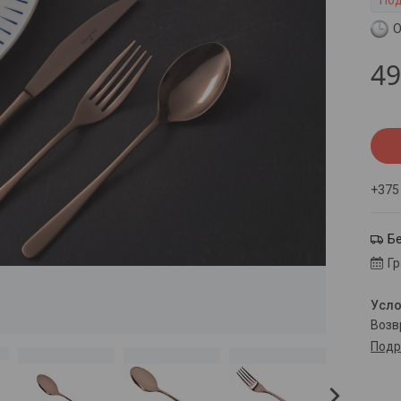
Под
О
4
+375
Б
Г
воз
Подр