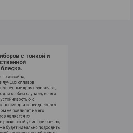
иборов с тонкой и
ественной
 блеска.
ого дизайна,
з лучших сплавов
ыполненные края позволяют,
 для особых случаев, но его
й устойчивостью к
аченными для повседневного
ом не повлияет на его
ов является их
в роскошный ужин при свечах,
кже будет идеально подходить