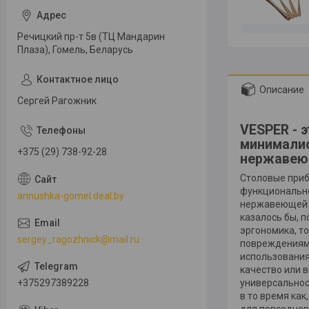
Речицкий пр-т 5в (ТЦ Мандарин
Плаза), Гомель, Беларусь
Описание
Сергей Рагожник
VESPER - 
минималис
+375 (29) 738-92-28
нержавеющ
Столовые приб
функционально
annushka-gomel.deal.by
нержавеющей с
казалось бы, 
эргономика, то
sergey_ragozhnick@mail.ru
повреждениям 
использования
качество или 
+375297389228
универсальнос
в то время ка