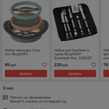
Набор шинковок 13см
Набор для барбекю в
На
Leo BergHOFF
сумке BergHOFF
фиг
Essentials 6пр. 1108187
скл
Be
85
228
78
руб.
руб.
Купить
Купить
О нас
Рейтинг не сформирован
Менее 5 отзывов за последний год