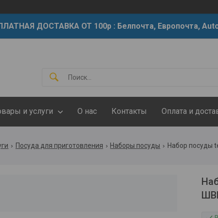
ЛАТНАЯ ДОСТАВКА ОТ 100р : Белпочта, Европочта, Auto
овары и услуги
О нас
Контакты
Оплата и доста
уги
Посуда для приготовления
Наборы посуды
Набор посуды te
Наб
ШВ