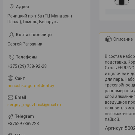
Речицкий пр-т 5в (ТЦ Мандарин
Плаза), Гомель, Беларусь
Описание
Сергей Рагожник
В состав набор
подставка. Ко
+375 (29) 738-92-28
Сталь FERRINOX
и щелочей и 
для пара. Наб
трехслойное д
annushka-gomel.deal.by
равномерно и д
слой алюмини
воздушное про
sergey_ragozhnick@mail.ru
полностью иск
высококачеств
пайкой.
+375297389228
Артикул:500