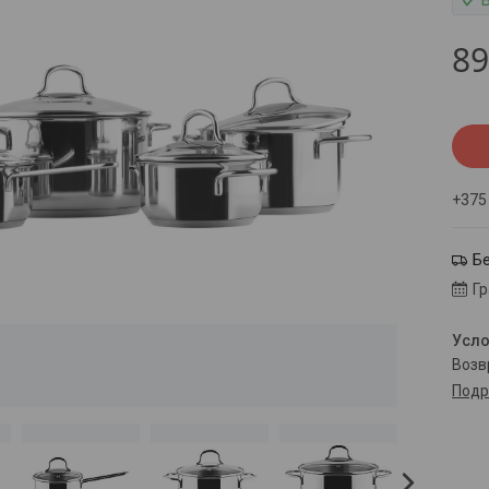
8
+375
Б
Г
воз
Подр