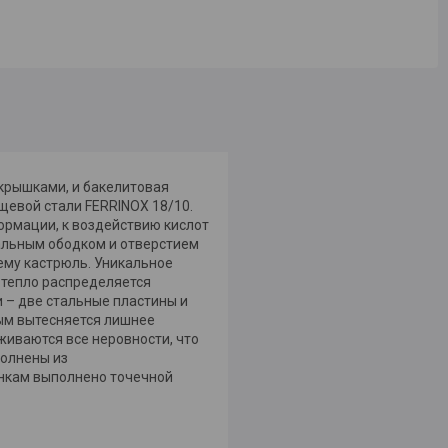
 крышками, и бакелитовая
щевой стали FERRINOX 18/10.
ормации, к воздействию кислот
тальным ободком и отверстием
ему кастрюль. Уникальное
 тепло распределяется
и – две стальные пластины и
мым вытесняется лишнее
живаются все неровности, что
полнены из
нкам выполнено точечной