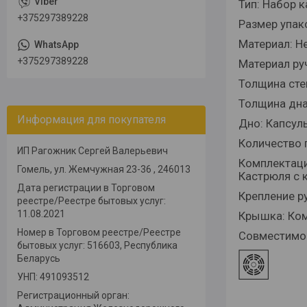
Тип: Набор 
+375297389228
Размер упак
Материал: Н
+375297389228
Материал ру
Толщина сте
Толщина дна
Информация для покупателя
Дно: Капсул
Количество 
ИП Рагожник Сергей Валерьевич
Комплектация
Гомель, ул. Жемчужная 23-36 , 246013
Кастрюля с к
Дата регистрации в Торговом
Крепление р
реестре/Реестре бытовых услуг:
11.08.2021
Крышка: Ком
Номер в Торговом реестре/Реестре
Совместимос
бытовых услуг: 516603, Республика
Беларусь
УНП: 491093512
Регистрационный орган: