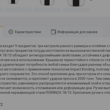
Характеристики
Информация для заказа
а входит 9 предметов: три кастрюли разного размера и сотейник с
рпус всех предметов посуды изготовлен из высококачественной пи
 18/10 обладает антикоррозийными свойствами, устойчива к деф
долговечна в использовании. Крышки из термостойкого стекла со с
ор удовлетворит потребности любой семьи благодаря разному объ
но изготовлено с применением технологии Impact Bonding, поэтому
олго сохраняется. Это способ крепления дна, при котором его сло
я не склеиваются, а скрепляют ударом пресса в 2000 тонн. Тем са
странство, равномерно распределяется алюминиевый слой и сгла
лючает возможность отслаивания или деформации дна. Ручки вы
енной нержавеющей стали FERRINOX 18/10. Крепление ручек к сте
22