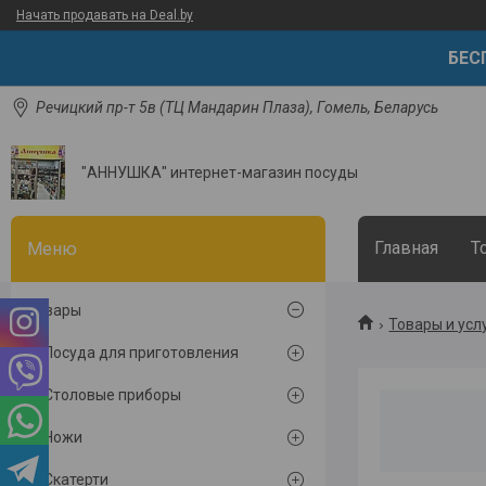
Начать продавать на Deal.by
БЕСП
Речицкий пр-т 5в (ТЦ Мандарин Плаза), Гомель, Беларусь
"АННУШКА" интернет-магазин посуды
Главная
Т
Товары
Товары и усл
Посуда для приготовления
Столовые приборы
Ножи
Скатерти