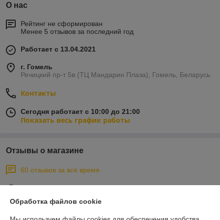
О нас
Рейтинг не сформирован
Менее 5 отзывов за последний год
Работает с 13.04.2021
г. Гомель
Речицкий пр-т 5в (ТЦ Мандарин Плаза), Гомель, Беларусь
Контакты
Сегодня работает с 10:00 до 21:00
Показать весь график работы
Отзывы о магазине
60 отзывов за всё время
Елена
27.08.2024
Обработка файлов cookie
Отлично
Мы используем файлы cookies для обеспечения удобства