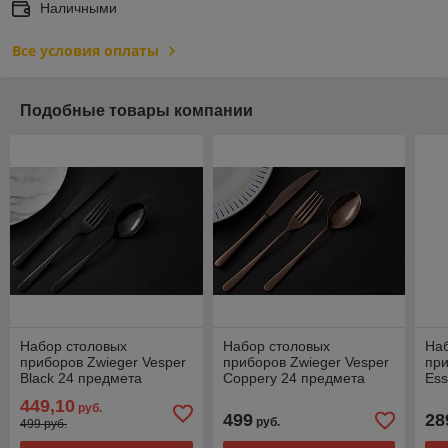
Наличными
Все условия оплаты
Подобные товары компании
Набор столовых
Набор столовых
На
приборов Zwieger Vesper
приборов Zwieger Vesper
при
Black 24 предмета
Coppery 24 предмета
Ess
12
449,10
руб.
499
28
руб.
499 руб.