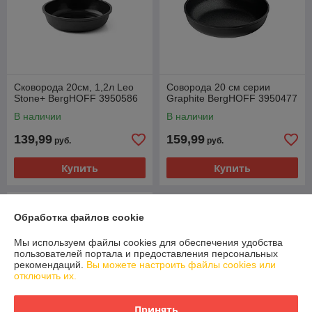
Сковорода 20см, 1,2л Leo
Соворода 20 см серии
Stone+ BergHOFF 3950586
Graphite BergHOFF 3950477
В наличии
В наличии
139,99
159,99
руб.
руб.
Купить
Купить
Обработка файлов cookie
Мы используем файлы cookies для обеспечения удобства
пользователей портала и предоставления персональных
рекомендаций.
Вы можете настроить файлы cookies или
отключить их.
Принять