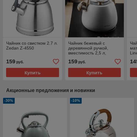
Чайник со свистком 2.7 л.
Чайник бежевый с
Чай
Zedan Z-4550
деревянной ручкой,
мат
вместимость 2,5 л,
Lin
Klausberg, KB-7775
159
159
14
руб.
руб.
Купить
Купить
Акционные предложения и новинки
-30%
-10%