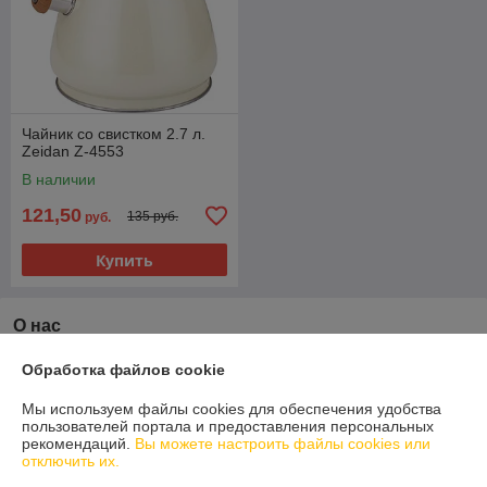
Чайник со свистком 2.7 л.
Zeidan Z-4553
В наличии
121,50
135 руб.
руб.
Купить
О нас
Рейтинг не сформирован
Обработка файлов cookie
Менее 5 отзывов за последний год
Мы используем файлы cookies для обеспечения удобства
Работает с 13.04.2021
пользователей портала и предоставления персональных
рекомендаций.
Вы можете настроить файлы cookies или
отключить их.
г. Гомель
Речицкий пр-т 5в (ТЦ Мандарин Плаза), Гомель, Беларусь