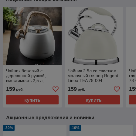
Чайник бежевый с
Чайник 2.5л со свистком
Чай
деревянной ручкой,
молочный глянец Regent
гля
вместимость 2,5 л,
Linea TEA 78-004
78-
Klausberg, KB-7775
159
159
15
руб.
руб.
Купить
Купить
Акционные предложения и новинки
-30%
-10%